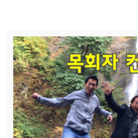
Home
교회 안내
예배와 말씀
사진 앨범
분가식 (Covenant -> Overflow)
강재원
조회수
160