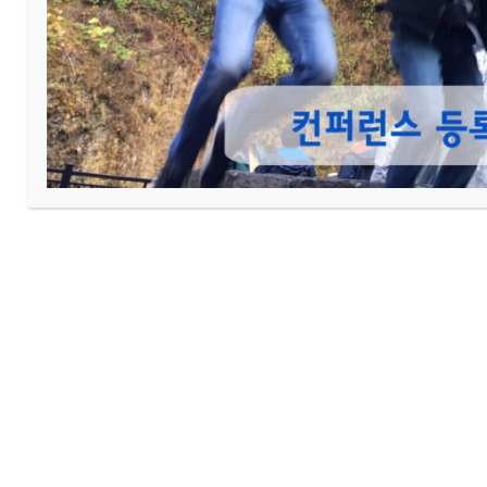
[ 중남미]
김기성 선교사 (기도편지)
1. 2026 년 ‘엘샤다이 교회’와 ‘아둘람 
No image
강재원
2026-02-14
16
[ 아프리카]
잠비아 (백예철 백송자 선
▶후원 목장: LZM 목장 ▶소식 및 기도제
관리자
2023-06-01
72
[ 중동]
J국 (여민상 선교사)
▶후원 목장: 교회 선교부 ▶소식 및 기도
관리자
2023-02-03
130
[아시아]
인도 (이후선 선교사)
▶후원 목장: 햇빛 목장 ▶소식 및 기도제목
관리자
2023-02-03
211