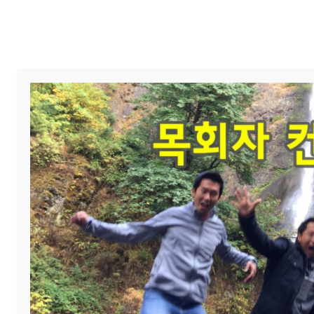
Home
교회 안내
예배와 말씀
선교지 소개
전체
아시아
중동