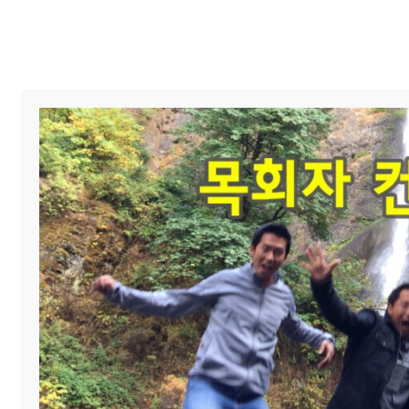
Home
교회 안내
예배와 말씀
교회 소식
제목
목장별 심방
섬기미
작성자
첨부파일
대심방.jpg
(714.5KB)
Post Pandemic 대심방:
5월부터 한 주에 한 목장 씩 대심방을 진행중입니다. 가정이나 
님과 일정을 상의하시기 바랍니다.