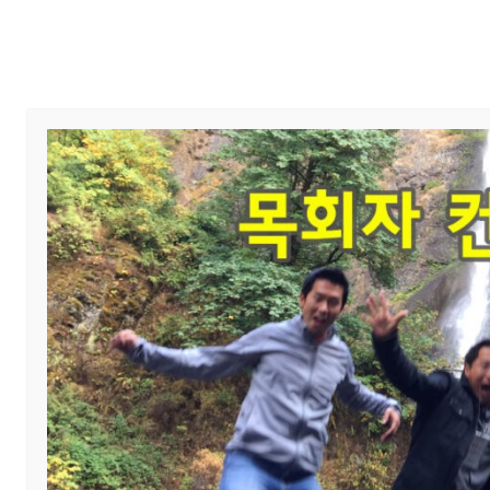
Home
교회 안내
예배와 말씀
교회 소식
제목
6월 설교
섬기미
작성자