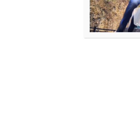
이전
찬양 예배 세미나
다음
새가족반