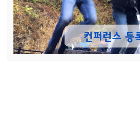
이전
•북미 목자 목녀 연합 수련회
다음
•교회 새 웹사이트 오픈