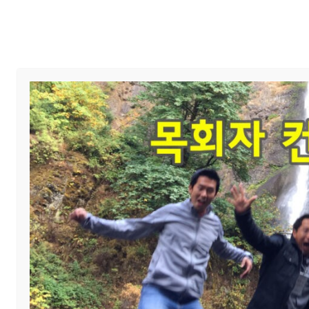
Home
교회 안내
예배와 말씀
교회 소식
제목
•봄학기 삶공부 개강
관리자
작성자
첨부파일
삶공부.jpg
(459.2KB)
봄학기 삶공부가 3월 둘째주부터 온라인 줌으로 
경삶
,
말씀의 삶]입니다.