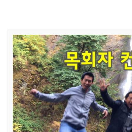
Home
교회 안내
예배와 말씀
교회 소식
제목
축하합니다!
섬기미
작성자