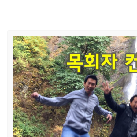
Home
교회 안내
예배와 말씀
교회 소식
제목
주일 예배 시간 변경
섬기미
작성자