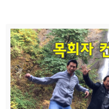
Home
교회 안내
예배와 말씀
교회 소식
제목
중고등부 Day Trip
섬기미
작성자