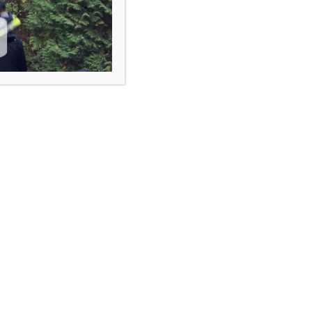
답변
-17
-26
llow Us