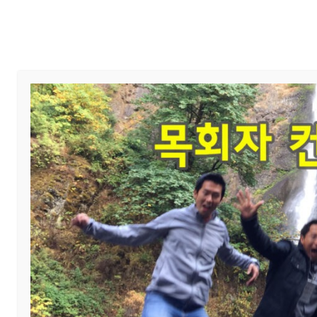
Home
교회 안내
예배와 말씀
교회 소식
제목
건축현황
섬기미
작성자